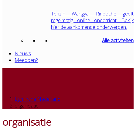
Tenzin Wangyal Rinpoche geeft
regelmatig online onderricht. Bekijk
hier de aankomende onderwerpen.
Alle activiteiten
Nieuws
Meedoen?
Ligmincha Nederland
organisatie
organisatie