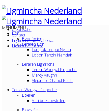
MENU
MENU
organisatie
Bön
contact
Beoefening
Ligmincha Internationaal
Leraren Bön
Ligmincha Europe
Lungtok Tenpai Nyima
Lopon Tenzin Namdak
Leraren Ligmincha
Tenzin Wangyal Rinpoche
Marcy Vaughn
Alejandro Chaoul Reich
Tenzin Wangyal Rinpoche
Boeken
A-tri boek bestellen
Biografie