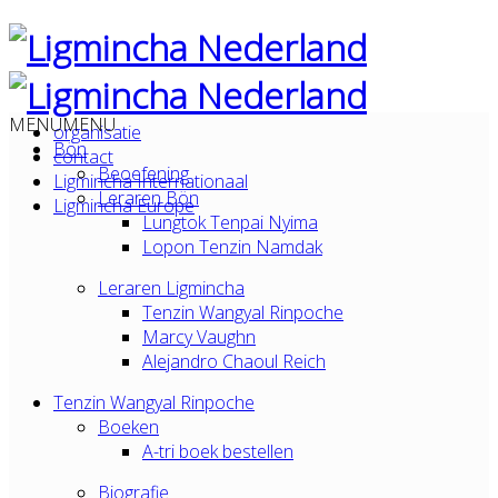
MENU
MENU
organisatie
Bön
contact
Beoefening
Ligmincha Internationaal
Leraren Bön
Ligmincha Europe
Lungtok Tenpai Nyima
Lopon Tenzin Namdak
Leraren Ligmincha
Tenzin Wangyal Rinpoche
Marcy Vaughn
Alejandro Chaoul Reich
Tenzin Wangyal Rinpoche
Boeken
A-tri boek bestellen
Biografie