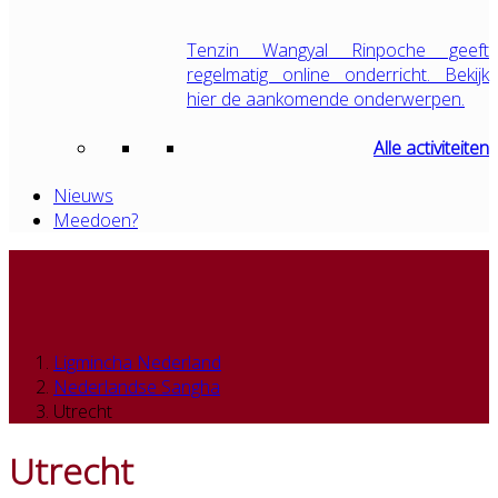
Tenzin Wangyal Rinpoche geeft
regelmatig online onderricht. Bekijk
hier de aankomende onderwerpen.
Alle activiteiten
Nieuws
Meedoen?
Ligmincha Nederland
Nederlandse Sangha
Utrecht
Utrecht