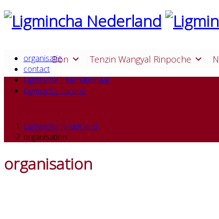
organisatie
Bön
Tenzin Wangyal Rinpoche
N
contact
Ligmincha Internationaal
Ligmincha Europe
Ligmincha Nederland
organisation
organisation