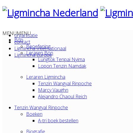
MENU
MENU
organisatie
Bön
contact
Beoefening
Ligmincha Internationaal
Leraren Bön
Ligmincha Europe
Lungtok Tenpai Nyima
Lopon Tenzin Namdak
Leraren Ligmincha
Tenzin Wangyal Rinpoche
Marcy Vaughn
Alejandro Chaoul Reich
Tenzin Wangyal Rinpoche
Boeken
A-tri boek bestellen
Biografie