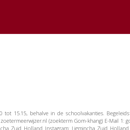
tot 15.15, behalve in de schoolvakanties. Begeleidst
: zoetermeerwijzer.nl (zoekterm Gom-khang) E-Mail 1: 
mincha Zuid Holland Instagram: Ligmincha Zuid Holla