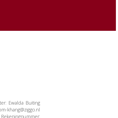
er: Ewalda Buiting
gom-khang@ziggo.nl
nd Rekeningnummer: