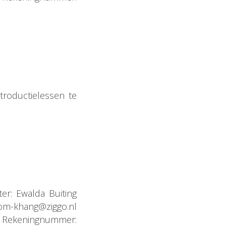
roductielessen te
er: Ewalda Buiting
gom-khang@ziggo.nl
nd Rekeningnummer: