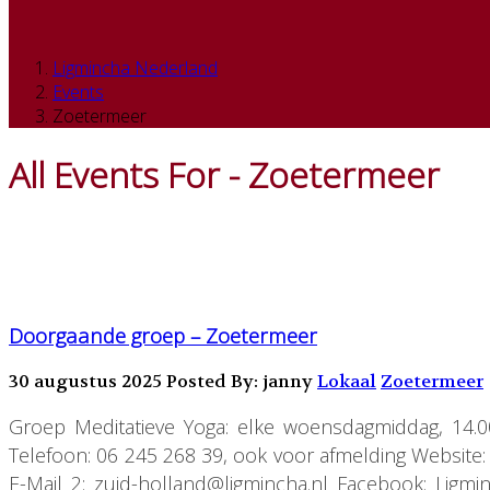
Ligmincha Nederland
Events
Zoetermeer
All Events For - Zoetermeer
Doorgaande groep – Zoetermeer
30 augustus 2025
Posted By: janny
Lokaal
Zoetermeer
Groep Meditatieve Yoga: elke woensdagmiddag, 14.00 
Telefoon: 06 245 268 39, ook voor afmelding Website
E-Mail 2: zuid-holland@ligmincha.nl Facebook: Lig