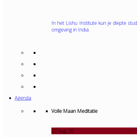
In het Lishu Institute kun je diepte s
omgeving in India.
Agenda
Volle Maan Meditatie
27
aug, 26