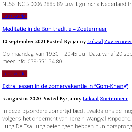
NL56 INGB 0006 2885 89 t.n.v. Ligmincha Nederland In
Lees verder
Meditatie in de Bön traditie – Zoetermeer
10 september 2021
Posted By: janny
Lokaal
Zoetermeer
Op maandag, van 19.30 – 20.45 uur Data: vanaf 20 sep
meer info: 079-351 34 80
Lees verder
Extra lessen in de zomervakantie in “Gom-Khang”
5 augustus 2020
Posted By: janny
Lokaal
Zoetermeer
In deze bijzondere zomertijd biedt Ewalda ons de moge
volgens het onderricht van Tenzin Wangyal Rinpoche. 
Lung De Tsa Lung oefeningen hebben hun oorsprong i