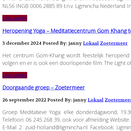
NL56 INGB 0006 2885 89 t.n.v. Ligmincha Nederland In
Lees verder
Heropening Yoga – Meditatiecentrum Gom Khang t
3 december 2024
Posted By: janny
Lokaal
Zoetermeer
Het centrum Gom-Khang wordt feestelijk heropend o
volgen en er is ook een doorlopende film: The Light o
Lees verder
Doorgaande groep – Zoetermeer
26 september 2022
Posted By: janny
Lokaal
Zoetermee
Groep Meditatieve Yoga: elke donderdagavond, 19.30 
Telefoon: 06 245 268 39, ook voor afmelding Website
E-Mail 2: zuid-holland@ligmincha.nl Facebook: Lig