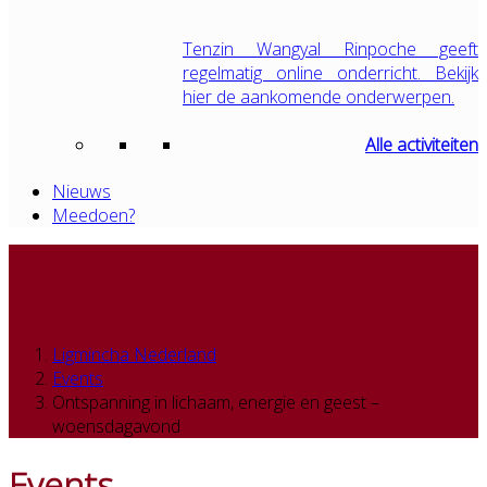
Tenzin Wangyal Rinpoche geeft
regelmatig online onderricht. Bekijk
hier de aankomende onderwerpen.
Alle activiteiten
Nieuws
Meedoen?
Ligmincha Nederland
Events
Ontspanning in lichaam, energie en geest –
woensdagavond
Events