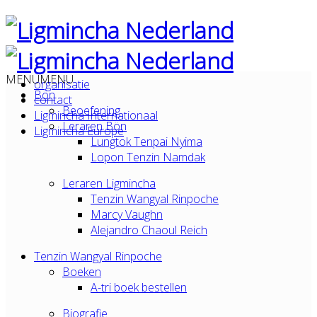
MENU
MENU
organisatie
Bön
contact
Beoefening
Ligmincha Internationaal
Leraren Bön
Ligmincha Europe
Lungtok Tenpai Nyima
Lopon Tenzin Namdak
Leraren Ligmincha
Tenzin Wangyal Rinpoche
Marcy Vaughn
Alejandro Chaoul Reich
Tenzin Wangyal Rinpoche
Boeken
A-tri boek bestellen
Biografie