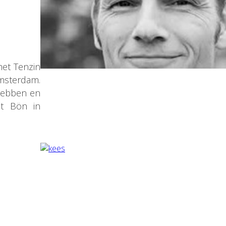
met Tenzin
Amsterdam.
 hebben en
et Bön in