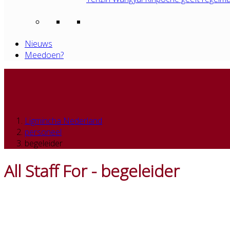
Nieuws
Meedoen?
Ligmincha Nederland
personeel
begeleider
All Staff For - begeleider