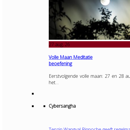
27
aug, 26
Volle Maan Meditatie
beoefening
Eerstvolgende volle maan: 27 en 28 au
het…
Cybersangha
Tenzin Wangyal Rinpoche geeft regelma