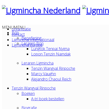
MENU
MENU
organisatie
Bön
contact
Beoefening
Ligmincha Internationaal
Leraren Bön
Ligmincha Europe
Lungtok Tenpai Nyima
Lopon Tenzin Namdak
Leraren Ligmincha
Tenzin Wangyal Rinpoche
Marcy Vaughn
Alejandro Chaoul Reich
Tenzin Wangyal Rinpoche
Boeken
A-tri boek bestellen
Biografie