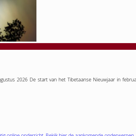
gustus 2026 De start van het Tibetaanse Nieuwjaar in februa
tig online onderricht. Bekijk hier de aankomende onderwerpen.