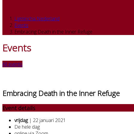
Ligmincha Nederland
Events
Embracing Death in the Inner Refuge
Events
All events
Embracing Death in the Inner Refuge
Event details
vrijdag
| 22 januari 2021
De hele dag
online via Zoom