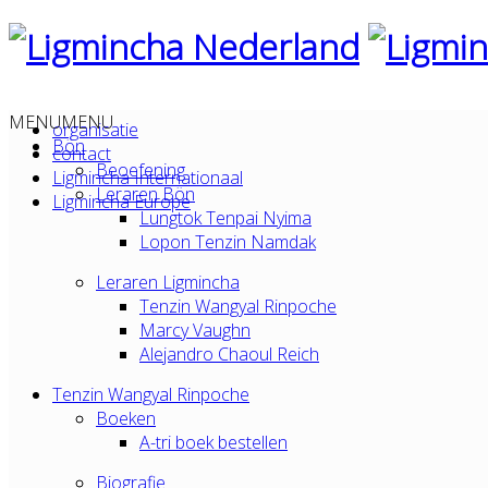
MENU
MENU
organisatie
Bön
contact
Beoefening
Ligmincha Internationaal
Leraren Bön
Ligmincha Europe
Lungtok Tenpai Nyima
Lopon Tenzin Namdak
Leraren Ligmincha
Tenzin Wangyal Rinpoche
Marcy Vaughn
Alejandro Chaoul Reich
Tenzin Wangyal Rinpoche
Boeken
A-tri boek bestellen
Biografie