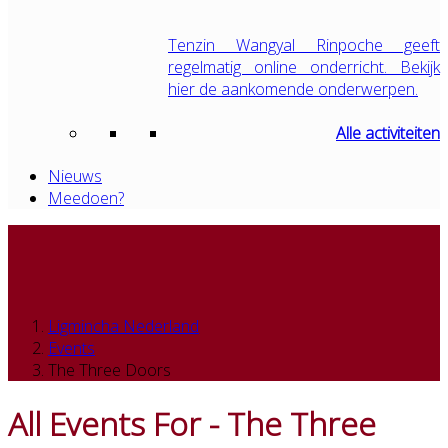
Tenzin Wangyal Rinpoche geeft
regelmatig online onderricht. Bekijk
hier de aankomende onderwerpen.
Alle activiteiten
Nieuws
Meedoen?
Ligmincha Nederland
Events
The Three Doors
All Events For - The Three