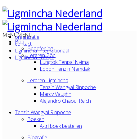
MENU
MENU
organisatie
Bön
contact
Beoefening
Ligmincha Internationaal
Leraren Bön
Ligmincha Europe
Lungtok Tenpai Nyima
Lopon Tenzin Namdak
Leraren Ligmincha
Tenzin Wangyal Rinpoche
Marcy Vaughn
Alejandro Chaoul Reich
Tenzin Wangyal Rinpoche
Boeken
A-tri boek bestellen
Biografie