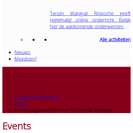
Tenzin Wangyal Rinpoche geeft
regelmatig online onderricht. Bekijk
hier de aankomende onderwerpen.
Alle activiteiten
Nieuws
Meedoen?
Ligmincha Nederland
Events
Droomyoga weekend met Ani Sherab Wangmo
Events