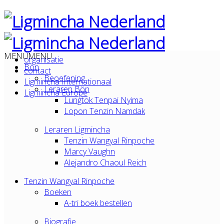
MENU
MENU
organisatie
Bön
contact
Beoefening
Ligmincha Internationaal
Leraren Bön
Ligmincha Europe
Lungtok Tenpai Nyima
Lopon Tenzin Namdak
Leraren Ligmincha
Tenzin Wangyal Rinpoche
Marcy Vaughn
Alejandro Chaoul Reich
Tenzin Wangyal Rinpoche
Boeken
A-tri boek bestellen
Biografie