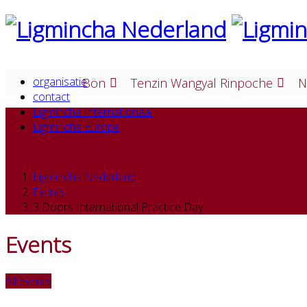
organisatie
Bön
Tenzin Wangyal Rinpoche
N
contact
Ligmincha Internationaal
Ligmincha Europe
Ligmincha Nederland
Events
3 Doors International Practice Day
Events
All events