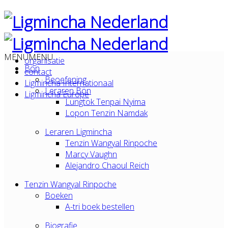
MENU
MENU
organisatie
Bön
contact
Beoefening
Ligmincha Internationaal
Leraren Bön
Ligmincha Europe
Lungtok Tenpai Nyima
Lopon Tenzin Namdak
Leraren Ligmincha
Tenzin Wangyal Rinpoche
Marcy Vaughn
Alejandro Chaoul Reich
Tenzin Wangyal Rinpoche
Boeken
A-tri boek bestellen
Biografie