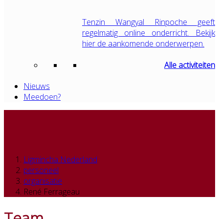
Tenzin Wangyal Rinpoche geeft
regelmatig online onderricht. Bekijk
hier de aankomende onderwerpen.
Alle activiteiten
Nieuws
Meedoen?
Ligmincha Nederland
personeel
organisatie
René Ferrageau
Team