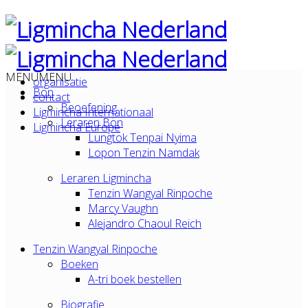
MENU
MENU
organisatie
Bön
contact
Beoefening
Ligmincha Internationaal
Leraren Bön
Ligmincha Europe
Lungtok Tenpai Nyima
Lopon Tenzin Namdak
Leraren Ligmincha
Tenzin Wangyal Rinpoche
Marcy Vaughn
Alejandro Chaoul Reich
Tenzin Wangyal Rinpoche
Boeken
A-tri boek bestellen
Biografie