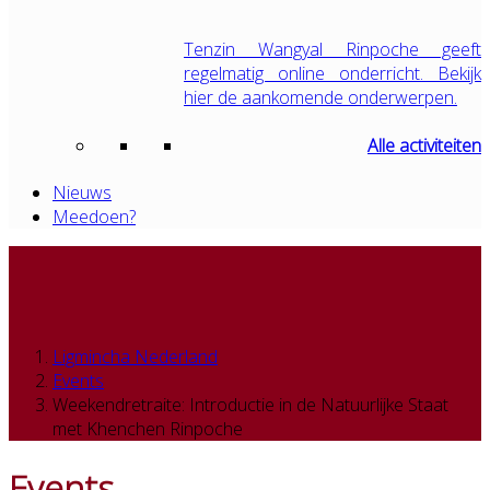
Tenzin Wangyal Rinpoche geeft
regelmatig online onderricht. Bekijk
hier de aankomende onderwerpen.
Alle activiteiten
Nieuws
Meedoen?
Ligmincha Nederland
Events
Weekendretraite: Introductie in de Natuurlijke Staat
met Khenchen Rinpoche
Events