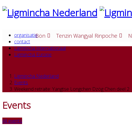
organisatie
Bön
Tenzin Wangyal Rinpoche
N
contact
Ligmincha Internationaal
Ligmincha Europe
Ligmincha Nederland
Events
Weekend retraite: Yangtse Longchen Dzög Chen deel 2
Events
All events