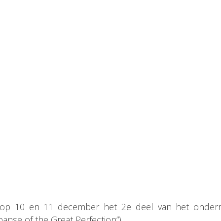
op 10 en 11 december het 2e deel van het onderri
nse of the Great Perfection”).