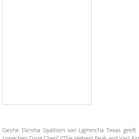
Geshe Denma Gyaltsen van Ligmincha Texas geeft 
Longchen Dzög Chen” (“The Highest Peak and Vast Expa