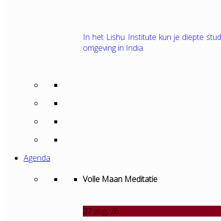
In het Lishu Institute kun je diepte s
omgeving in India.
Agenda
Volle Maan Meditatie
27
aug, 26