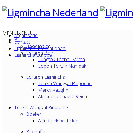
MENU
MENU
organisatie
Bön
contact
Beoefening
Ligmincha Internationaal
Leraren Bön
Ligmincha Europe
Lungtok Tenpai Nyima
Lopon Tenzin Namdak
Leraren Ligmincha
Tenzin Wangyal Rinpoche
Marcy Vaughn
Alejandro Chaoul Reich
Tenzin Wangyal Rinpoche
Boeken
A-tri boek bestellen
Biografie