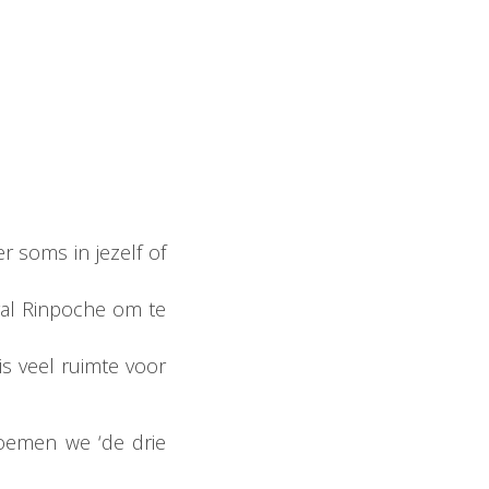
r soms in jezelf of
yal Rinpoche om te
is veel ruimte voor
 noemen we ‘de drie