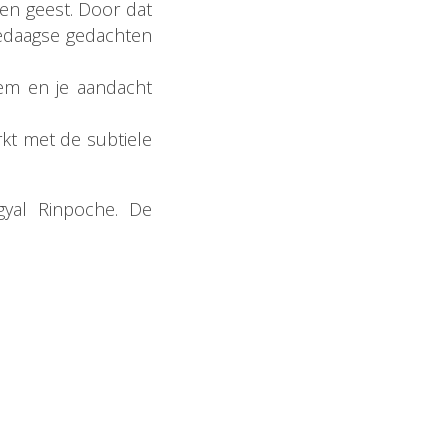
 en geest. Door dat
lledaagse gedachten
dem en je aandacht
rkt met de subtiele
ngyal Rinpoche. De