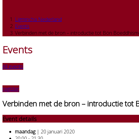
Ligmincha Nederland
Events
Verbinden met de bron – introductie tot Bön Boeddhism
Events
All events
register
Verbinden met de bron – introductie to
Event details
maandag
| 20 januari 2020
20:00 - 21:30