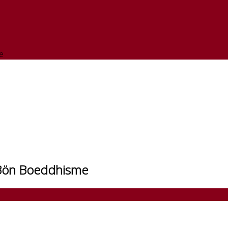
e
t Bön Boeddhisme