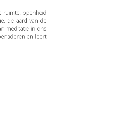
e ruimte, openheid
ie, de aard van de
n meditatie in ons
 benaderen en leert