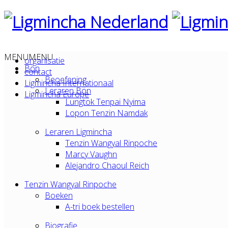
MENU
MENU
organisatie
Bön
contact
Beoefening
Ligmincha Internationaal
Leraren Bön
Ligmincha Europe
Lungtok Tenpai Nyima
Lopon Tenzin Namdak
Leraren Ligmincha
Tenzin Wangyal Rinpoche
Marcy Vaughn
Alejandro Chaoul Reich
Tenzin Wangyal Rinpoche
Boeken
A-tri boek bestellen
Biografie