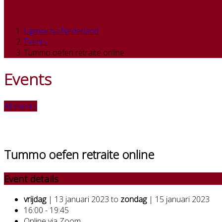
Ligmincha Nederland
Events
Tummo oefen retraite online
Events
All events
Tummo oefen retraite online
Event details
vrijdag
| 13 januari 2023 to
zondag
| 15 januari 2023
16:00 - 19:45
Online via Zoom