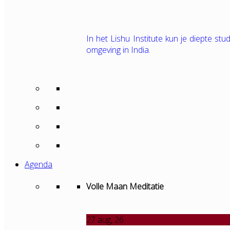
In het Lishu Institute kun je diepte s
omgeving in India.
Agenda
Volle Maan Meditatie
27
aug, 26