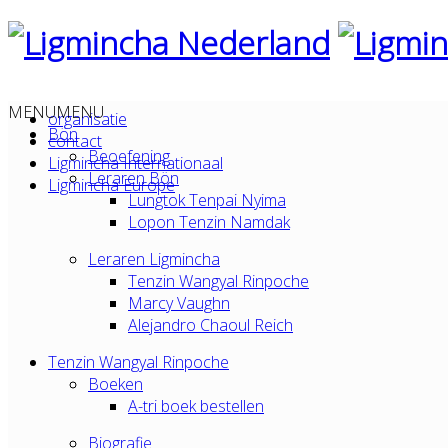
MENU
MENU
organisatie
Bön
contact
Beoefening
Ligmincha Internationaal
Leraren Bön
Ligmincha Europe
Lungtok Tenpai Nyima
Lopon Tenzin Namdak
Leraren Ligmincha
Tenzin Wangyal Rinpoche
Marcy Vaughn
Alejandro Chaoul Reich
Tenzin Wangyal Rinpoche
Boeken
A-tri boek bestellen
Biografie