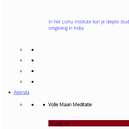
In het Lishu Institute kun je diepte s
omgeving in India.
Agenda
Volle Maan Meditatie
27
aug, 26