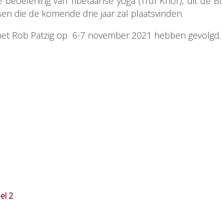
e beoefening van Tibetaanse yoga (Trul Khor), uit de 
sen die de komende drie jaar zal plaatsvinden.
e met Rob Patzig op 6-7 november 2021 hebben gevolgd.
el 2