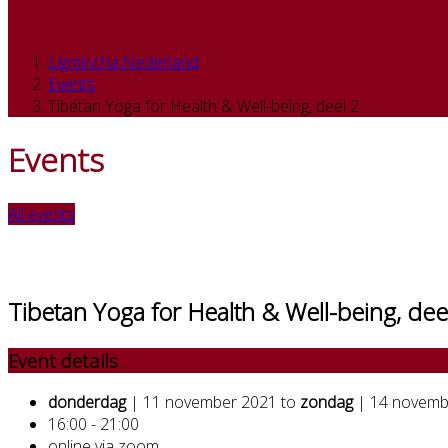
Ligmincha Nederland
Events
Tibetan Yoga for Health & Well-being, deel 2
Events
All events
Tibetan Yoga for Health & Well-being, dee
Event details
donderdag
| 11 november 2021 to
zondag
| 14 novemb
16:00 - 21:00
online via zoom