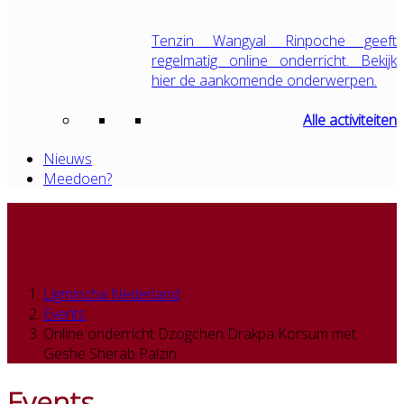
Tenzin Wangyal Rinpoche geeft
regelmatig online onderricht. Bekijk
hier de aankomende onderwerpen.
Alle activiteiten
Nieuws
Meedoen?
Ligmincha Nederland
Events
Online onderricht Dzogchen Drakpa Korsum met
Geshe Sherab Palzin
Events