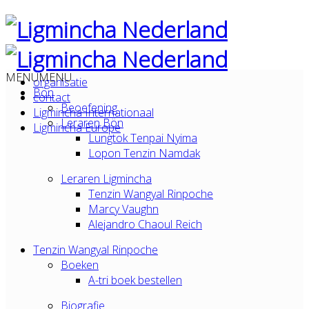
MENU
MENU
organisatie
Bön
contact
Beoefening
Ligmincha Internationaal
Leraren Bön
Ligmincha Europe
Lungtok Tenpai Nyima
Lopon Tenzin Namdak
Leraren Ligmincha
Tenzin Wangyal Rinpoche
Marcy Vaughn
Alejandro Chaoul Reich
Tenzin Wangyal Rinpoche
Boeken
A-tri boek bestellen
Biografie