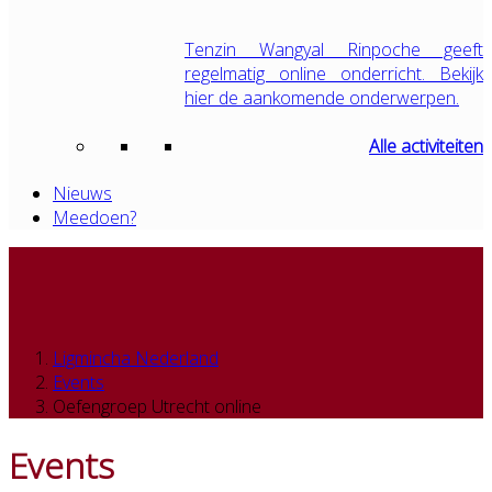
Tenzin Wangyal Rinpoche geeft
regelmatig online onderricht. Bekijk
hier de aankomende onderwerpen.
Alle activiteiten
Nieuws
Meedoen?
Ligmincha Nederland
Events
Oefengroep Utrecht online
Events