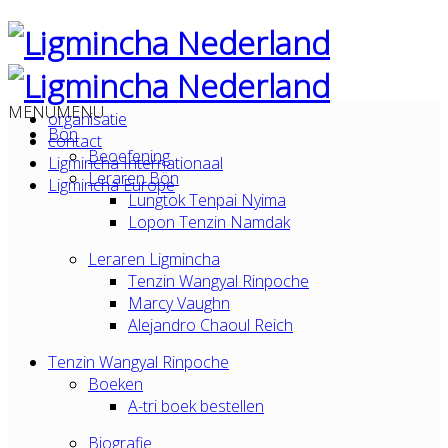
MENU
MENU
organisatie
Bön
contact
Beoefening
Ligmincha Internationaal
Leraren Bön
Ligmincha Europe
Lungtok Tenpai Nyima
Lopon Tenzin Namdak
Leraren Ligmincha
Tenzin Wangyal Rinpoche
Marcy Vaughn
Alejandro Chaoul Reich
Tenzin Wangyal Rinpoche
Boeken
A-tri boek bestellen
Biografie