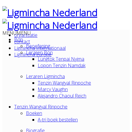
MENU
MENU
organisatie
Bön
contact
Beoefening
Ligmincha Internationaal
Leraren Bön
Ligmincha Europe
Lungtok Tenpai Nyima
Lopon Tenzin Namdak
Leraren Ligmincha
Tenzin Wangyal Rinpoche
Marcy Vaughn
Alejandro Chaoul Reich
Tenzin Wangyal Rinpoche
Boeken
A-tri boek bestellen
Biografie