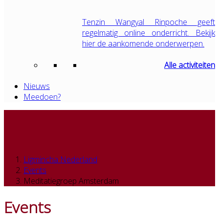
Tenzin Wangyal Rinpoche geeft
regelmatig online onderricht. Bekijk
hier de aankomende onderwerpen.
Alle activiteiten
Nieuws
Meedoen?
Ligmincha Nederland
Events
Meditatiegroep Amsterdam
Events