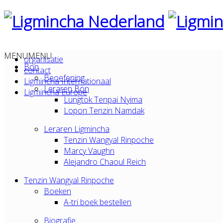
MENU
MENU
organisatie
Bön
contact
Beoefening
Ligmincha Internationaal
Leraren Bön
Ligmincha Europe
Lungtok Tenpai Nyima
Lopon Tenzin Namdak
Leraren Ligmincha
Tenzin Wangyal Rinpoche
Marcy Vaughn
Alejandro Chaoul Reich
Tenzin Wangyal Rinpoche
Boeken
A-tri boek bestellen
Biografie