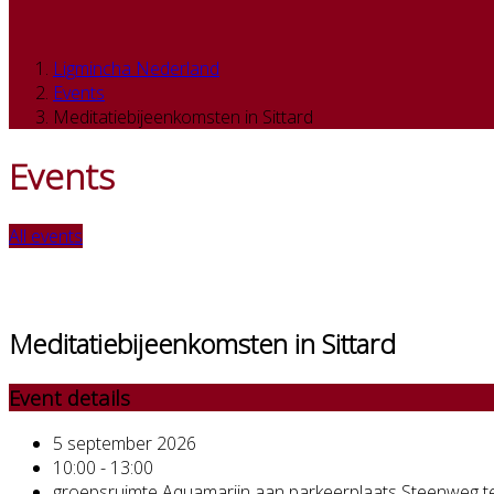
Ligmincha Nederland
Events
Meditatiebijeenkomsten in Sittard
Events
All events
Meditatiebijeenkomsten in Sittard
Event details
5 september 2026
10:00 - 13:00
groepsruimte Aquamarijn aan parkeerplaats Steenweg te