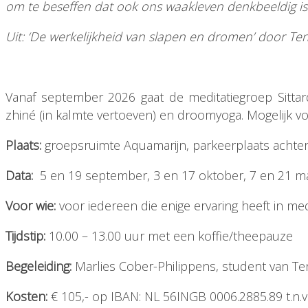
om te beseffen dat ook ons waakleven denkbeeldig is
Uit: ‘De werkelijkheid van slapen en dromen’ door T
Vanaf september 2026 gaat de meditatiegroep Sittar
zhiné (in kalmte vertoeven) en droomyoga. Mogelijk v
Plaats:
groepsruimte Aquamarijn, parkeerplaats achte
Data:
5 en 19 september, 3 en 17 oktober, 7 en 21 
Voor wie:
voor iedereen die enige ervaring heeft in med
Tijdstip:
10.00 – 13.00 uur met een koffie/theepauze
Begeleiding:
Marlies Cober-Philippens, student van T
Kosten:
€ 105,- op IBAN: NL 56INGB 0006.2885.89 t.n.v.