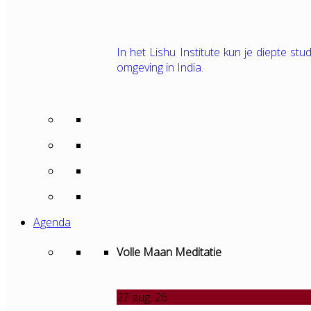
In het Lishu Institute kun je diepte s
omgeving in India.
Agenda
Volle Maan Meditatie
27
aug, 26