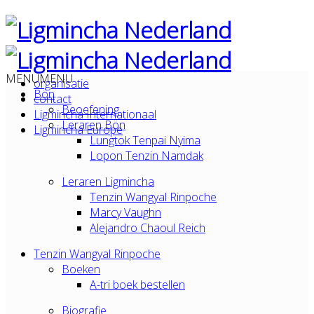
MENU
MENU
organisatie
Bön
contact
Beoefening
Ligmincha Internationaal
Leraren Bön
Ligmincha Europe
Lungtok Tenpai Nyima
Lopon Tenzin Namdak
Leraren Ligmincha
Tenzin Wangyal Rinpoche
Marcy Vaughn
Alejandro Chaoul Reich
Tenzin Wangyal Rinpoche
Boeken
A-tri boek bestellen
Biografie