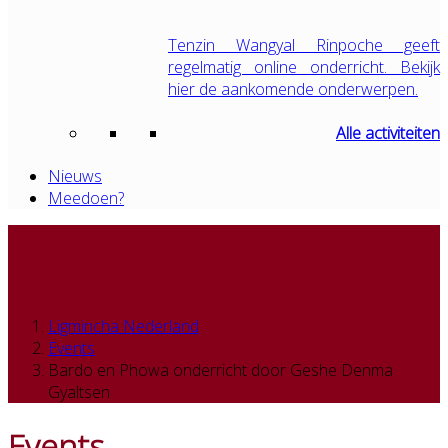
Tenzin Wangyal Rinpoche geeft
regelmatig online onderricht. Bekijk
hier de aankomende onderwerpen.
Alle activiteiten
Nieuws
Meedoen?
Ligmincha Nederland
Events
Bardo en Phowa onderricht door Geshe Denma
Gyaltsen
Events