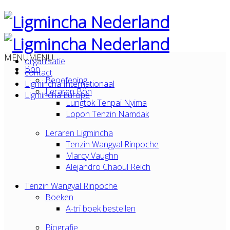
MENU
MENU
organisatie
Bön
contact
Beoefening
Ligmincha Internationaal
Leraren Bön
Ligmincha Europe
Lungtok Tenpai Nyima
Lopon Tenzin Namdak
Leraren Ligmincha
Tenzin Wangyal Rinpoche
Marcy Vaughn
Alejandro Chaoul Reich
Tenzin Wangyal Rinpoche
Boeken
A-tri boek bestellen
Biografie