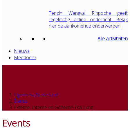
Tenzin Wangyal Rinpoche geeft
regelmatig online onderricht. Bekijk
hier de aankomende onderwerpen.
Alle activiteiten
Nieuws
Meedoen?
Ligmincha Nederland
Events
Externe, Interne en Geheime Tsa Lung
Events