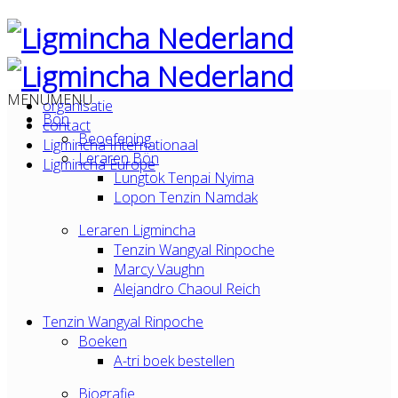
MENU
MENU
organisatie
Bön
contact
Beoefening
Ligmincha Internationaal
Leraren Bön
Ligmincha Europe
Lungtok Tenpai Nyima
Lopon Tenzin Namdak
Leraren Ligmincha
Tenzin Wangyal Rinpoche
Marcy Vaughn
Alejandro Chaoul Reich
Tenzin Wangyal Rinpoche
Boeken
A-tri boek bestellen
Biografie