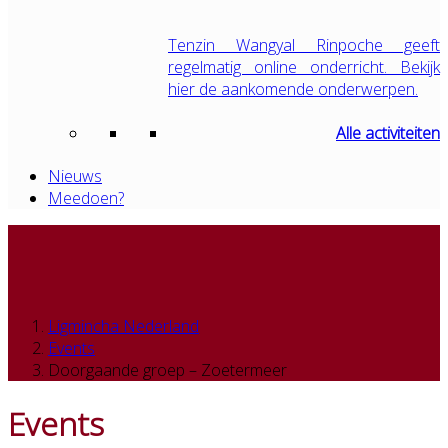
Tenzin Wangyal Rinpoche geeft
regelmatig online onderricht. Bekijk
hier de aankomende onderwerpen.
Alle activiteiten
Nieuws
Meedoen?
Ligmincha Nederland
Events
Doorgaande groep – Zoetermeer
Events