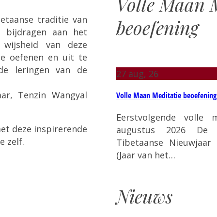
Volle Maan M
etaanse traditie van
beoefening
n bijdragen aan het
wijsheid van deze
te oefenen en uit te
de leringen van de
27
aug, 26
aar, Tenzin Wangyal
Volle Maan Meditatie beoefening
Eerstvolgende volle
et deze inspirerende
augustus 2026 De 
 zelf.
Tibetaanse Nieuwjaar 
(Jaar van het…
Nieuws