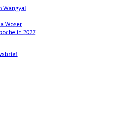
n Wangyal
ma Woser
poche in 2027
wsbrief